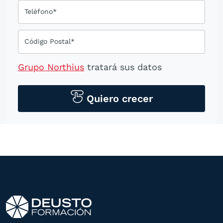
Teléfono*
Código Postal*
Grupo Northius
tratará sus datos
personales para contactarle por medios
tecnológicos, incluso aplicaciones de
Quiero crecer
mensajería instantánea, con el fin de
ofrecerle información del
programa formativo seleccionado o de
otros directamente relacionados con el
interés manifestado y, en su caso, para
tramitar la contratación
correspondiente. Compartiremos su
solicitud con las empresas que conforman