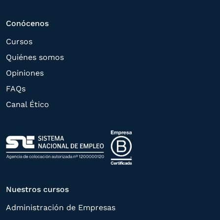
el
Grupo Northius
, con el objeto de que
estas puedan hacerle llegar la mejor
Conócenos
oferta de productos y servicios de acuerdo
Cursos
a su petición. Quedan reconocidos los
Quiénes somos
derechos de acceso,
Opiniones
rectificación, supresión, oposición,
FAQs
limitación, tal y como se explica en la
Canal Ético
Política de Privacidad
.
Nuestros cursos
Administración de Empresas