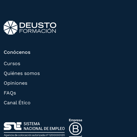
interés manifestado y, en su caso, para
tramitar la contratación
correspondiente. Compartiremos su
solicitud con las empresas que conforman
el
Grupo Northius
, con el objeto de que
estas puedan hacerle llegar la mejor
Conócenos
oferta de productos y servicios de acuerdo
Cursos
a su petición. Quedan reconocidos los
Quiénes somos
derechos de acceso,
Opiniones
rectificación, supresión, oposición,
FAQs
limitación, tal y como se explica en la
Canal Ético
Política de Privacidad
.