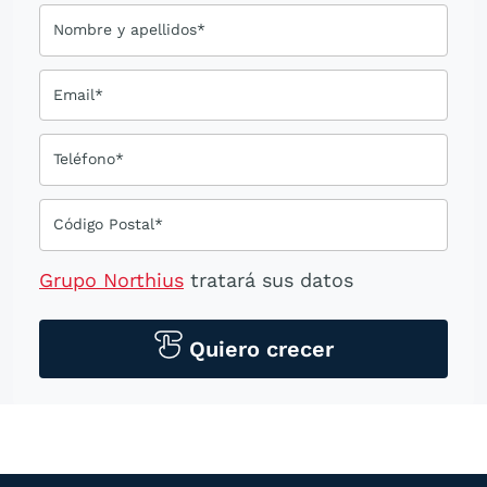
Nombre y apellidos*
Email*
Teléfono*
Código Postal*
Grupo Northius
tratará sus datos
personales para contactarle por medios
tecnológicos, incluso aplicaciones de
Quiero crecer
mensajería instantánea, con el fin de
ofrecerle información del
programa formativo seleccionado o de
otros directamente relacionados con el