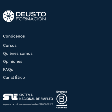
tramitar la contratación
correspondiente. Compartiremos su
solicitud con las empresas que conforman
el
Grupo Northius
, con el objeto de que
estas puedan hacerle llegar la mejor
Conócenos
oferta de productos y servicios de acuerdo
Cursos
a su petición. Quedan reconocidos los
Quiénes somos
derechos de acceso,
Opiniones
rectificación, supresión, oposición,
FAQs
limitación, tal y como se explica en la
Canal Ético
Política de Privacidad
.