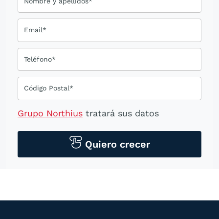
Nombre y apellidos*
Email*
Teléfono*
Código Postal*
Grupo Northius
tratará sus datos
personales para contactarle por medios
tecnológicos, incluso aplicaciones de
Quiero crecer
mensajería instantánea, con el fin de
ofrecerle información del
programa formativo seleccionado o de
otros directamente relacionados con el
interés manifestado y, en su caso, para