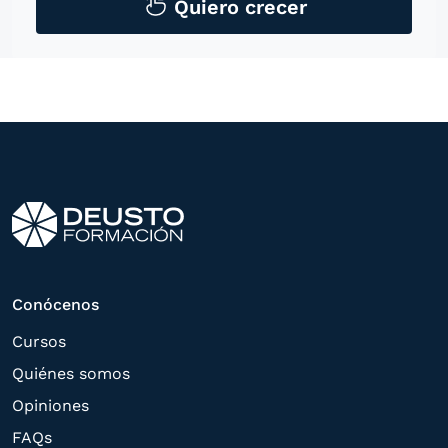
tecnológicos, incluso aplicaciones de
Quiero crecer
mensajería instantánea, con el fin de
ofrecerle información del
programa formativo seleccionado o de
otros directamente relacionados con el
interés manifestado y, en su caso, para
tramitar la contratación
correspondiente. Compartiremos su
solicitud con las empresas que conforman
el
Grupo Northius
, con el objeto de que
estas puedan hacerle llegar la mejor
Conócenos
oferta de productos y servicios de acuerdo
Cursos
a su petición. Quedan reconocidos los
Quiénes somos
derechos de acceso,
Opiniones
rectificación, supresión, oposición,
FAQs