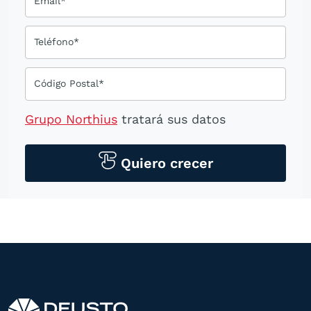
Email*
Teléfono*
Código Postal*
Grupo Northius
tratará sus datos
personales para contactarle por medios
tecnológicos, incluso aplicaciones de
Quiero crecer
mensajería instantánea, con el fin de
ofrecerle información del
programa formativo seleccionado o de
otros directamente relacionados con el
interés manifestado y, en su caso, para
tramitar la contratación
correspondiente. Compartiremos su