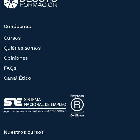
solicitud con las empresas que conforman
el
Grupo Northius
, con el objeto de que
estas puedan hacerle llegar la mejor
Conócenos
oferta de productos y servicios de acuerdo
Cursos
a su petición. Quedan reconocidos los
Quiénes somos
derechos de acceso,
Opiniones
rectificación, supresión, oposición,
FAQs
limitación, tal y como se explica en la
Canal Ético
Política de Privacidad
.
Nuestros cursos