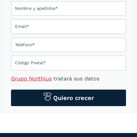
Nombre y apellidos*
Email*
Teléfono*
Código Postal*
Grupo Northius
tratará sus datos
personales para contactarle por medios
tecnológicos, incluso aplicaciones de
Quiero crecer
mensajería instantánea, con el fin de
ofrecerle información del
programa formativo seleccionado o de
otros directamente relacionados con el