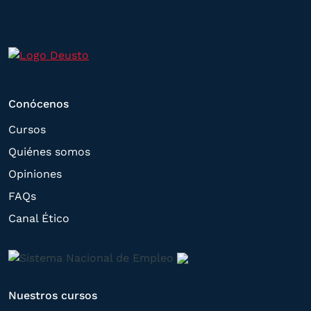
interés manifestado y, en su caso, para
tramitar la contratación
correspondiente. Compartiremos su
solicitud con las empresas que conforman
el
Grupo Northius
, con el objeto de que
Conócenos
estas puedan hacerle llegar la mejor
Cursos
oferta de productos y servicios de acuerdo
Quiénes somos
a su petición. Quedan reconocidos los
Opiniones
derechos de acceso,
FAQs
rectificación, supresión, oposición,
Canal Ético
limitación, tal y como se explica en la
Política de Privacidad
.
Nuestros cursos