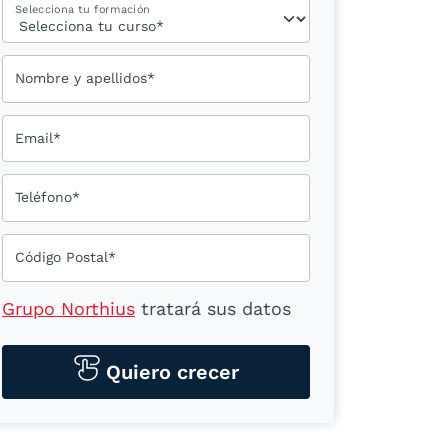
Selecciona tu formación
Nombre y apellidos*
Email*
Teléfono*
Código Postal*
Grupo Northius
tratará sus datos
personales para contactarle por
medios tecnológicos, incluso
Quiero crecer
aplicaciones de mensajería
instantánea, con el fin de ofrecerle