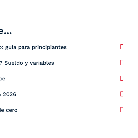
...
: guía para principiantes
? Sueldo y variables
ce
n 2026
de cero