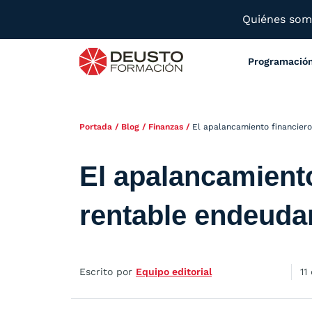
Quiénes so
Programació
Portada
/
Blog
/
Finanzas
/
El apalancamiento financiero
El apalancamiento
rentable endeuda
Escrito por
Equipo editorial
11