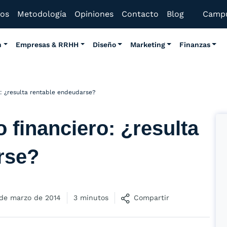
mos
Metodología
Opiniones
Contacto
Blog
Camp
n
Empresas & RRHH
Diseño
Marketing
Finanzas
: ¿resulta rentable endeudarse?
 financiero: ¿resulta
rse?
 de marzo de 2014
3 minutos
Compartir