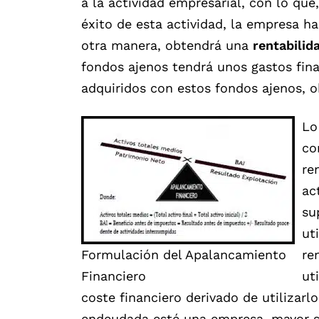
a la actividad empresarial, con lo qu
éxito de esta actividad, la empresa h
otra manera, obtendrá una
rentabilid
fondos ajenos tendrá unos gastos fina
adquiridos con estos fondos ajenos, o
Lo
c
re
ac
su
ut
Formulación del Apalancamiento
re
Financiero
ut
coste financiero derivado de utilizarl
endeudada esté una empresa, mayor se