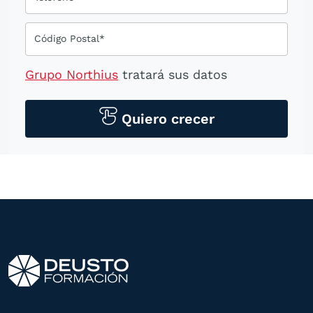
Código Postal*
Grupo Northius
tratará sus datos
personales para contactarle por medios
tecnológicos, incluso aplicaciones de
Quiero crecer
mensajería instantánea, con el fin de
ofrecerle información del
programa formativo seleccionado o de
otros directamente relacionados con el
interés manifestado y, en su caso, para
tramitar la contratación
correspondiente. Compartiremos su
solicitud con las empresas que conforman
el
Grupo Northius
, con el objeto de que