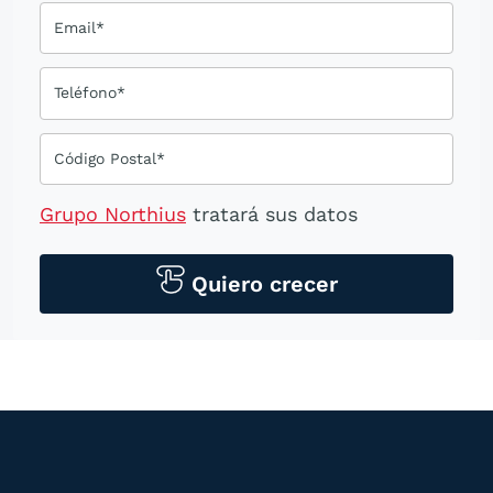
Email*
Teléfono*
Código Postal*
Grupo Northius
tratará sus datos
personales para contactarle por medios
tecnológicos, incluso aplicaciones de
Quiero crecer
mensajería instantánea, con el fin de
ofrecerle información del
programa formativo seleccionado o de
otros directamente relacionados con el
interés manifestado y, en su caso, para
tramitar la contratación