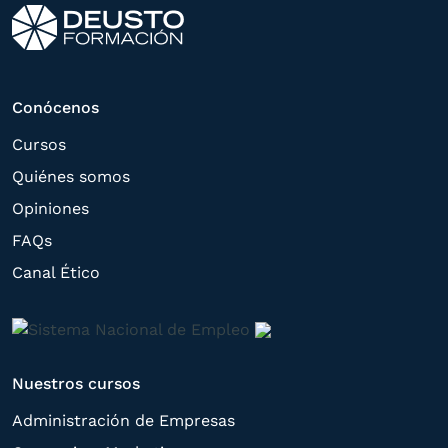
correspondiente. Compartiremos su
solicitud con las empresas que conforman
el
Grupo Northius
, con el objeto de que
estas puedan hacerle llegar la mejor
Conócenos
oferta de productos y servicios de acuerdo
Cursos
a su petición. Quedan reconocidos los
Quiénes somos
derechos de acceso,
Opiniones
rectificación, supresión, oposición,
FAQs
limitación, tal y como se explica en la
Canal Ético
Política de Privacidad
.
Nuestros cursos
Administración de Empresas