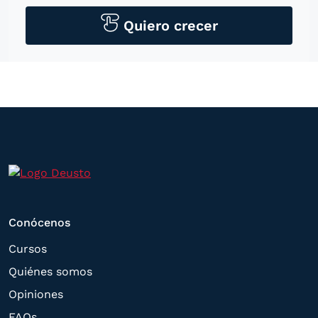
personales para contactarle por medios
tecnológicos, incluso aplicaciones de
Quiero crecer
mensajería instantánea, con el fin de
ofrecerle información del
programa formativo seleccionado o de
otros directamente relacionados con el
interés manifestado y, en su caso, para
tramitar la contratación
correspondiente. Compartiremos su
solicitud con las empresas que conforman
el
Grupo Northius
, con el objeto de que
Conócenos
estas puedan hacerle llegar la mejor
Cursos
oferta de productos y servicios de acuerdo
Quiénes somos
a su petición. Quedan reconocidos los
Opiniones
derechos de acceso,
FAQs