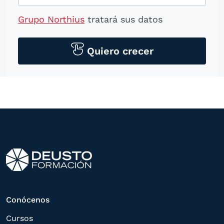
Grupo Northius
tratará sus datos
personales para contactarle por medios
tecnológicos, incluso aplicaciones de
Quiero crecer
mensajería instantánea, con el fin de
ofrecerle información del
programa formativo seleccionado o de
otros directamente relacionados con el
interés manifestado y, en su caso, para
tramitar la contratación
correspondiente. Compartiremos su
solicitud con las empresas que conforman
el
Grupo Northius
, con el objeto de que
estas puedan hacerle llegar la mejor
Conócenos
oferta de productos y servicios de acuerdo
Cursos