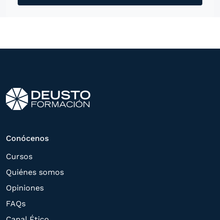
mensajería instantánea, con el fin de
ofrecerle información del
programa formativo seleccionado o de
otros directamente relacionados con el
interés manifestado y, en su caso, para
tramitar la contratación
correspondiente. Compartiremos su
solicitud con las empresas que conforman
el
Grupo Northius
, con el objeto de que
estas puedan hacerle llegar la mejor
Conócenos
oferta de productos y servicios de acuerdo
Cursos
a su petición. Quedan reconocidos los
Quiénes somos
derechos de acceso,
Opiniones
rectificación, supresión, oposición,
FAQs
limitación, tal y como se explica en la
Canal Ético