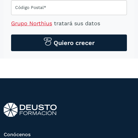
Código Postal*
Grupo Northius
tratará sus datos
personales para contactarle por medios
tecnológicos, incluso aplicaciones de
Quiero crecer
mensajería instantánea, con el fin de
ofrecerle información del
programa formativo seleccionado o de
otros directamente relacionados con el
interés manifestado y, en su caso, para
tramitar la contratación
correspondiente. Compartiremos su
solicitud con las empresas que conforman
el
Grupo Northius
, con el objeto de que
estas puedan hacerle llegar la mejor
Conócenos