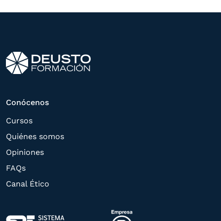
otros directamente relacionados con el
interés manifestado y, en su caso, para
tramitar la contratación
correspondiente. Compartiremos su
solicitud con las empresas que conforman
el
Grupo Northius
, con el objeto de que
estas puedan hacerle llegar la mejor
Conócenos
oferta de productos y servicios de acuerdo
Cursos
a su petición. Quedan reconocidos los
Quiénes somos
derechos de acceso,
Opiniones
rectificación, supresión, oposición,
FAQs
limitación, tal y como se explica en la
Canal Ético
Política de Privacidad
.