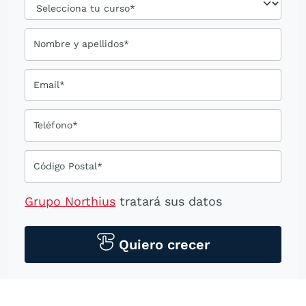
Nombre y apellidos*
Email*
Teléfono*
Código Postal*
Grupo Northius
tratará sus datos
personales para contactarle por medios
tecnológicos, incluso aplicaciones de
Quiero crecer
mensajería instantánea, con el fin de
ofrecerle información del
programa formativo seleccionado o de