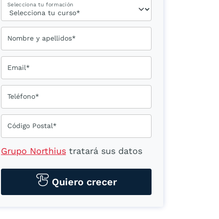
Selecciona tu formación
Nombre y apellidos*
Email*
Teléfono*
Código Postal*
Grupo Northius
tratará sus datos
personales para contactarle por
medios tecnológicos, incluso
Quiero crecer
aplicaciones de mensajería
instantánea, con el fin de ofrecerle