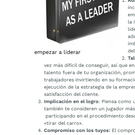
Ad
inc
em
la 
lid
ada
imb
de
empezar a liderar
Ta
vez más difícil de conseguir, así que e
talento fuera de tu organización, pro
trabajadores invirtiendo en su formaci
ejecución de la estrategia de la empre
satisfacción del cliente.
Implicación en el logro
: Piensa como 
también te consideren un jugador más
participando en el procedimiento desd
«tirar del carro».
Compromiso con los tuyos:
El compro