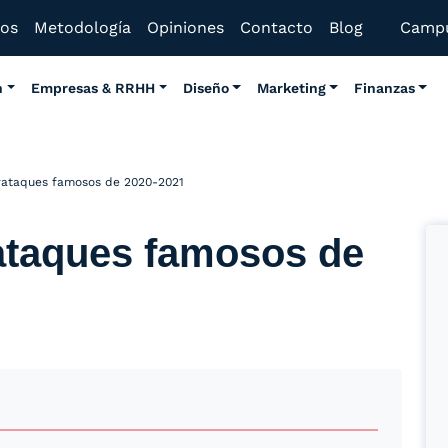
mos
Metodología
Opiniones
Contacto
Blog
Camp
n
Empresas & RRHH
Diseño
Marketing
Finanzas
erataques famosos de 2020-2021
rataques famosos de