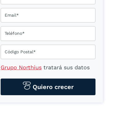
Email*
Teléfono*
Código Postal*
Grupo Northius
tratará sus datos
personales para contactarle por
medios tecnológicos, incluso
Quiero crecer
aplicaciones de mensajería
instantánea, con el fin de ofrecerle
información del
programa formativo
seleccionado o de otros