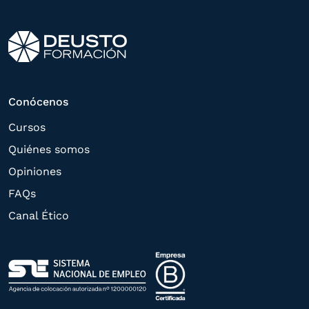
tramitar la contratación
correspondiente. Compartiremos su
solicitud con las empresas que conforman
el
Grupo Northius
, con el objeto de que
estas puedan hacerle llegar la mejor
Conócenos
oferta de productos y servicios de acuerdo
Cursos
a su petición. Quedan reconocidos los
Quiénes somos
derechos de acceso,
Opiniones
rectificación, supresión, oposición,
FAQs
limitación, tal y como se explica en la
Canal Ético
Política de Privacidad
.