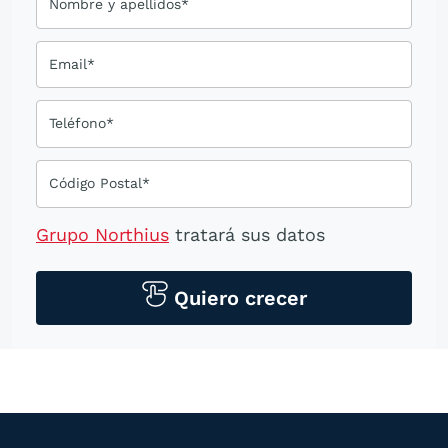
Nombre y apellidos*
Email*
Teléfono*
Código Postal*
Grupo Northius
tratará sus datos
personales para contactarle por medios
tecnológicos, incluso aplicaciones de
Quiero crecer
mensajería instantánea, con el fin de
ofrecerle información del
programa formativo seleccionado o de
otros directamente relacionados con el
interés manifestado y, en su caso, para