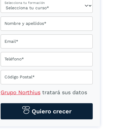
Selecciona tu formación
Nombre y apellidos*
Email*
Teléfono*
Código Postal*
Grupo Northius
tratará sus datos
personales para contactarle por
medios tecnológicos, incluso
Quiero crecer
aplicaciones de mensajería
instantánea, con el fin de ofrecerle