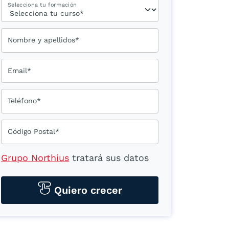
Selecciona tu formación
Nombre y apellidos*
Email*
Teléfono*
Código Postal*
Grupo Northius
tratará sus datos
personales para contactarle por
medios tecnológicos, incluso
Quiero crecer
aplicaciones de mensajería
instantánea, con el fin de ofrecerle