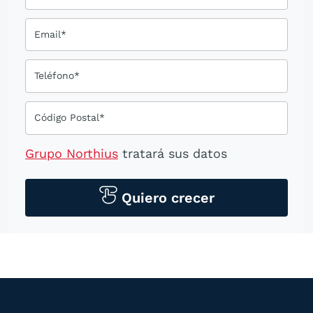
Email*
Teléfono*
Código Postal*
Grupo Northius
tratará sus datos
personales para contactarle por medios
tecnológicos, incluso aplicaciones de
Quiero crecer
mensajería instantánea, con el fin de
ofrecerle información del
programa formativo seleccionado o de
otros directamente relacionados con el
interés manifestado y, en su caso, para