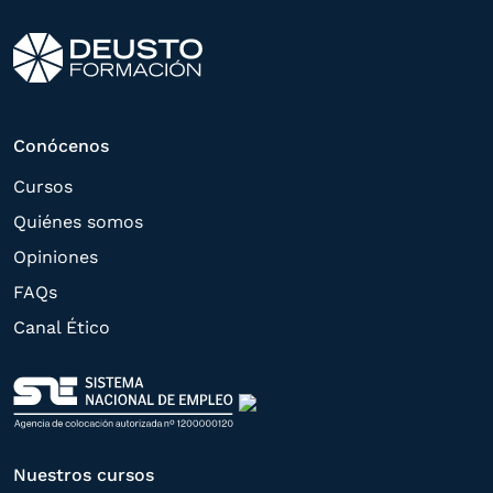
tramitar la contratación
correspondiente. Compartiremos su
solicitud con las empresas que conforman
el
Grupo Northius
, con el objeto de que
estas puedan hacerle llegar la mejor
Conócenos
oferta de productos y servicios de acuerdo
Cursos
a su petición. Quedan reconocidos los
Quiénes somos
derechos de acceso,
Opiniones
rectificación, supresión, oposición,
FAQs
limitación, tal y como se explica en la
Canal Ético
Política de Privacidad
.
Nuestros cursos