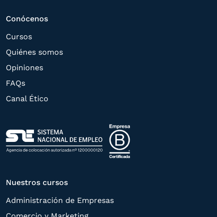
el
Grupo Northius
, con el objeto de que
estas puedan hacerle llegar la mejor
Conócenos
oferta de productos y servicios de acuerdo
Cursos
a su petición. Quedan reconocidos los
Quiénes somos
derechos de acceso,
Opiniones
rectificación, supresión, oposición,
FAQs
limitación, tal y como se explica en la
Canal Ético
Política de Privacidad
.
Nuestros cursos
Administración de Empresas
Comercio y Marketing