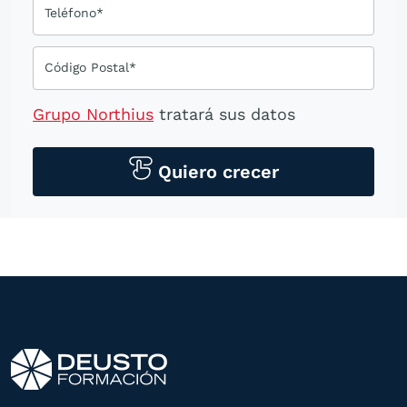
Teléfono*
Código Postal*
Grupo Northius
tratará sus datos
personales para contactarle por medios
tecnológicos, incluso aplicaciones de
Quiero crecer
mensajería instantánea, con el fin de
ofrecerle información del
programa formativo seleccionado o de
otros directamente relacionados con el
interés manifestado y, en su caso, para
tramitar la contratación
correspondiente. Compartiremos su
solicitud con las empresas que conforman