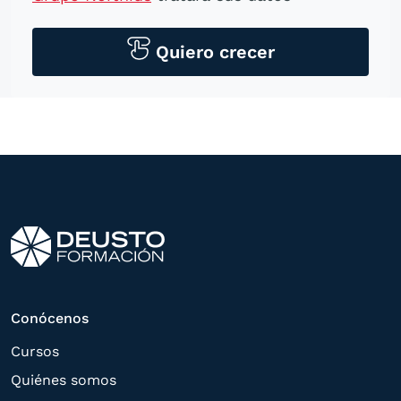
personales para contactarle por medios
tecnológicos, incluso aplicaciones de
Quiero crecer
mensajería instantánea, con el fin de
ofrecerle información del
programa formativo seleccionado o de
otros directamente relacionados con el
interés manifestado y, en su caso, para
tramitar la contratación
correspondiente. Compartiremos su
solicitud con las empresas que conforman
el
Grupo Northius
, con el objeto de que
estas puedan hacerle llegar la mejor
Conócenos
oferta de productos y servicios de acuerdo
Cursos
a su petición. Quedan reconocidos los
Quiénes somos
derechos de acceso,