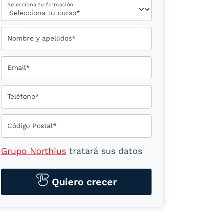
Selecciona tu formación
Nombre y apellidos*
Email*
Teléfono*
Código Postal*
Grupo Northius
tratará sus datos
personales para contactarle por
medios tecnológicos, incluso
Quiero crecer
aplicaciones de mensajería
instantánea, con el fin de ofrecerle