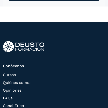
mensajería instantánea, con el fin de
ofrecerle información del
programa formativo seleccionado o de
otros directamente relacionados con el
interés manifestado y, en su caso, para
tramitar la contratación
correspondiente. Compartiremos su
solicitud con las empresas que conforman
el
Grupo Northius
, con el objeto de que
estas puedan hacerle llegar la mejor
Conócenos
oferta de productos y servicios de acuerdo
Cursos
a su petición. Quedan reconocidos los
Quiénes somos
derechos de acceso,
Opiniones
rectificación, supresión, oposición,
FAQs
limitación, tal y como se explica en la
Canal Ético