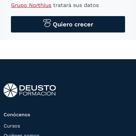
Grupo Northius
tratará sus datos
personales para contactarle por medios
tecnológicos, incluso aplicaciones de
Quiero crecer
mensajería instantánea, con el fin de
ofrecerle información del
programa formativo seleccionado o de
otros directamente relacionados con el
interés manifestado y, en su caso, para
tramitar la contratación
correspondiente. Compartiremos su
solicitud con las empresas que conforman
el
Grupo Northius
, con el objeto de que
estas puedan hacerle llegar la mejor
Conócenos
oferta de productos y servicios de acuerdo
Cursos
a su petición. Quedan reconocidos los
Quiénes somos