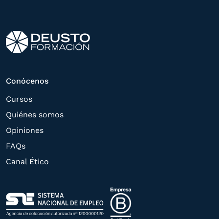
interés manifestado y, en su caso, para
tramitar la contratación
correspondiente. Compartiremos su
solicitud con las empresas que conforman
el
Grupo Northius
, con el objeto de que
estas puedan hacerle llegar la mejor
Conócenos
oferta de productos y servicios de acuerdo
Cursos
a su petición. Quedan reconocidos los
Quiénes somos
derechos de acceso,
Opiniones
rectificación, supresión, oposición,
FAQs
limitación, tal y como se explica en la
Canal Ético
Política de Privacidad
.