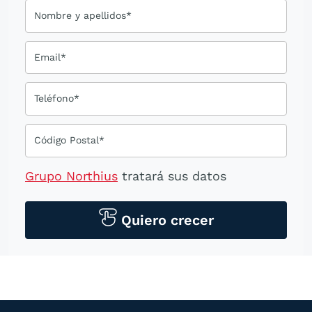
Nombre y apellidos*
Email*
Teléfono*
Código Postal*
Grupo Northius
tratará sus datos
personales para contactarle por medios
tecnológicos, incluso aplicaciones de
Quiero crecer
mensajería instantánea, con el fin de
ofrecerle información del
programa formativo seleccionado o de
otros directamente relacionados con el