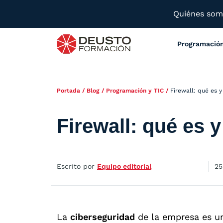
Quiénes so
Programació
Portada
/
Blog
/
Programación y TIC
/
Firewall: qué es y
Firewall: qué es y
Escrito por
Equipo editorial
25
La
ciberseguridad
de la empresa es u