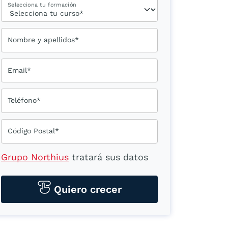
Selecciona tu formación
Nombre y apellidos*
Email*
Teléfono*
Código Postal*
Grupo Northius
tratará sus datos
personales para contactarle por
medios tecnológicos, incluso
Quiero crecer
aplicaciones de mensajería
instantánea, con el fin de ofrecerle