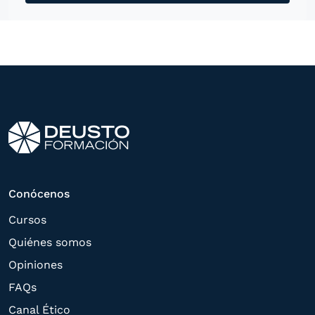
mensajería instantánea, con el fin de
ofrecerle información del
programa formativo seleccionado o de
otros directamente relacionados con el
interés manifestado y, en su caso, para
tramitar la contratación
correspondiente. Compartiremos su
solicitud con las empresas que conforman
el
Grupo Northius
, con el objeto de que
estas puedan hacerle llegar la mejor
Conócenos
oferta de productos y servicios de acuerdo
Cursos
a su petición. Quedan reconocidos los
Quiénes somos
derechos de acceso,
Opiniones
rectificación, supresión, oposición,
FAQs
limitación, tal y como se explica en la
Canal Ético