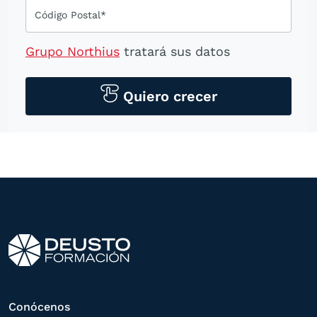
Código Postal*
Grupo Northius
tratará sus datos
personales para contactarle por medios
tecnológicos, incluso aplicaciones de
Quiero crecer
mensajería instantánea, con el fin de
ofrecerle información del
programa formativo seleccionado o de
otros directamente relacionados con el
interés manifestado y, en su caso, para
tramitar la contratación
correspondiente. Compartiremos su
solicitud con las empresas que conforman
el
Grupo Northius
, con el objeto de que
estas puedan hacerle llegar la mejor
Conócenos