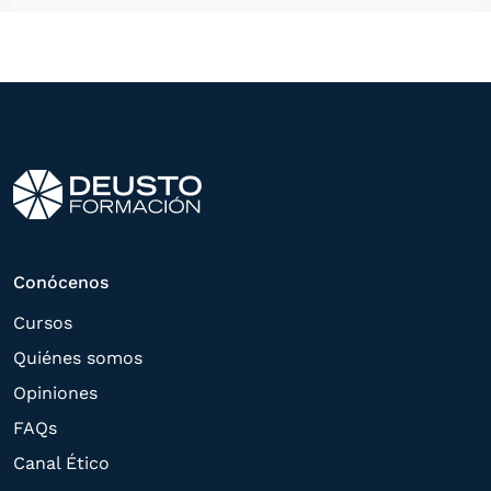
ofrecerle información del
programa formativo seleccionado o de
otros directamente relacionados con el
interés manifestado y, en su caso, para
tramitar la contratación
correspondiente. Compartiremos su
solicitud con las empresas que conforman
el
Grupo Northius
, con el objeto de que
estas puedan hacerle llegar la mejor
Conócenos
oferta de productos y servicios de acuerdo
Cursos
a su petición. Quedan reconocidos los
Quiénes somos
derechos de acceso,
Opiniones
rectificación, supresión, oposición,
FAQs
limitación, tal y como se explica en la
Canal Ético
Política de Privacidad
.