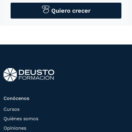
personales para contactarle por medios
tecnológicos, incluso aplicaciones de
Quiero crecer
mensajería instantánea, con el fin de
ofrecerle información del
programa formativo seleccionado o de
otros directamente relacionados con el
interés manifestado y, en su caso, para
tramitar la contratación
correspondiente. Compartiremos su
solicitud con las empresas que conforman
el
Grupo Northius
, con el objeto de que
estas puedan hacerle llegar la mejor
Conócenos
oferta de productos y servicios de acuerdo
Cursos
a su petición. Quedan reconocidos los
Quiénes somos
derechos de acceso,
Opiniones