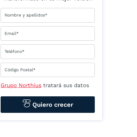
Nombre y apellidos*
Email*
Teléfono*
Código Postal*
Grupo Northius
tratará sus datos
personales para contactarle por
medios tecnológicos, incluso
Quiero crecer
aplicaciones de mensajería
instantánea, con el fin de ofrecerle
información del