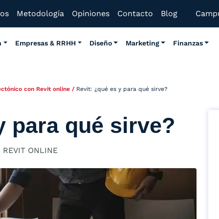
mos
Metodología
Opiniones
Contacto
Blog
Camp
n
Empresas & RRHH
Diseño
Marketing
Finanzas
ctónico con Revit online
/
Revit: ¿qué es y para qué sirve?
y para qué sirve?
 REVIT ONLINE