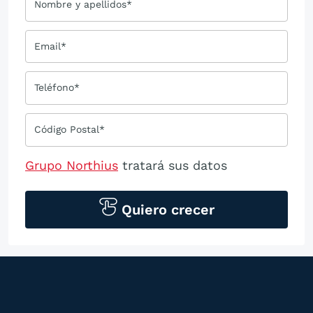
Nombre y apellidos*
Email*
Teléfono*
Código Postal*
Grupo Northius
tratará sus datos
personales para contactarle por medios
tecnológicos, incluso aplicaciones de
Quiero crecer
mensajería instantánea, con el fin de
ofrecerle información del
programa formativo seleccionado o de
otros directamente relacionados con el
interés manifestado y, en su caso, para