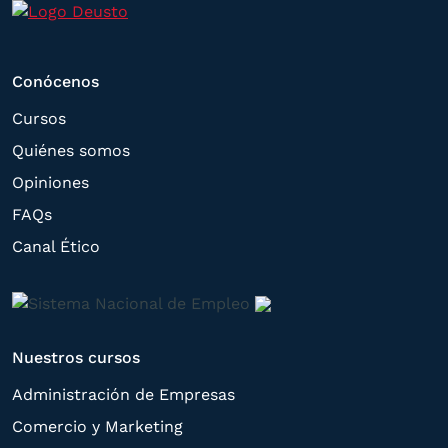
tramitar la contratación
correspondiente. Compartiremos su
Conócenos
solicitud con las empresas que conforman
el
Grupo Northius
, con el objeto de que
Cursos
estas puedan hacerle llegar la mejor
Quiénes somos
oferta de productos y servicios de acuerdo
Opiniones
a su petición. Quedan reconocidos los
FAQs
derechos de acceso,
Canal Ético
rectificación, supresión, oposición,
limitación, tal y como se explica en la
Política de Privacidad
.
Nuestros cursos
Administración de Empresas
Comercio y Marketing