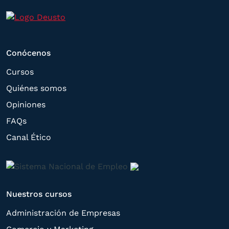
tramitar la contratación
correspondiente. Compartiremos su
solicitud con las empresas que conforman
el
Grupo Northius
, con el objeto de que
Conócenos
estas puedan hacerle llegar la mejor
Cursos
oferta de productos y servicios de acuerdo
Quiénes somos
a su petición. Quedan reconocidos los
Opiniones
derechos de acceso,
FAQs
rectificación, supresión, oposición,
Canal Ético
limitación, tal y como se explica en la
Política de Privacidad
.
Nuestros cursos
Administración de Empresas