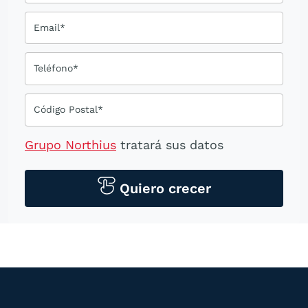
Email*
Teléfono*
Código Postal*
Grupo Northius
tratará sus datos
personales para contactarle por medios
tecnológicos, incluso aplicaciones de
Quiero crecer
mensajería instantánea, con el fin de
ofrecerle información del
programa formativo seleccionado o de
otros directamente relacionados con el
interés manifestado y, en su caso, para