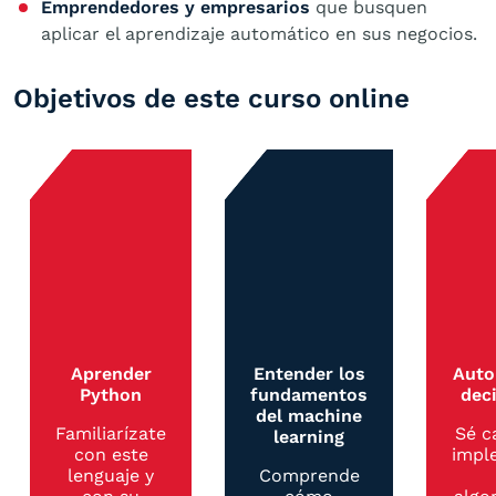
Emprendedores y empresarios
que busquen
aplicar el aprendizaje automático en sus negocios.
Objetivos de este curso online
Aprender
Entender los
Auto
Python
fundamentos
dec
del machine
Familiarízate
Sé c
learning
con este
impl
lenguaje y
Comprende