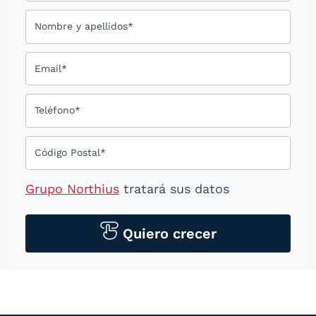
Nombre y apellidos*
Email*
Teléfono*
Código Postal*
Grupo Northius
tratará sus datos
personales para contactarle por medios
tecnológicos, incluso aplicaciones de
Quiero crecer
mensajería instantánea, con el fin de
ofrecerle información del
programa formativo seleccionado o de
otros directamente relacionados con el