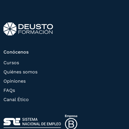
interés manifestado y, en su caso, para
tramitar la contratación
correspondiente. Compartiremos su
solicitud con las empresas que conforman
el
Grupo Northius
, con el objeto de que
estas puedan hacerle llegar la mejor
Conócenos
oferta de productos y servicios de acuerdo
Cursos
a su petición. Quedan reconocidos los
Quiénes somos
derechos de acceso,
Opiniones
rectificación, supresión, oposición,
FAQs
limitación, tal y como se explica en la
Canal Ético
Política de Privacidad
.