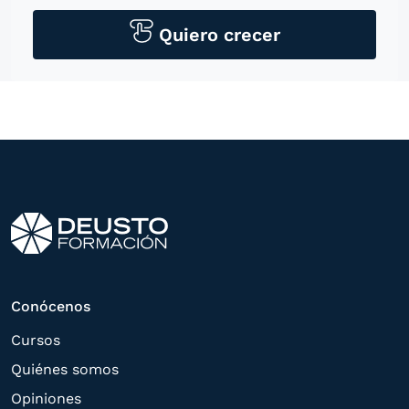
personales para contactarle por medios
tecnológicos, incluso aplicaciones de
Quiero crecer
mensajería instantánea, con el fin de
ofrecerle información del
programa formativo seleccionado o de
otros directamente relacionados con el
interés manifestado y, en su caso, para
tramitar la contratación
correspondiente. Compartiremos su
solicitud con las empresas que conforman
el
Grupo Northius
, con el objeto de que
estas puedan hacerle llegar la mejor
Conócenos
oferta de productos y servicios de acuerdo
Cursos
a su petición. Quedan reconocidos los
Quiénes somos
derechos de acceso,
Opiniones