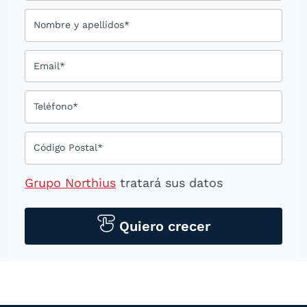
Nombre y apellidos*
Email*
Teléfono*
Código Postal*
Grupo Northius
tratará sus datos
personales para contactarle por medios
tecnológicos, incluso aplicaciones de
Quiero crecer
mensajería instantánea, con el fin de
ofrecerle información del
programa formativo seleccionado o de
otros directamente relacionados con el