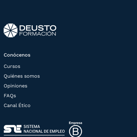
interés manifestado y, en su caso, para
tramitar la contratación
correspondiente. Compartiremos su
solicitud con las empresas que conforman
el
Grupo Northius
, con el objeto de que
estas puedan hacerle llegar la mejor
Conócenos
oferta de productos y servicios de acuerdo
Cursos
a su petición. Quedan reconocidos los
Quiénes somos
derechos de acceso,
Opiniones
rectificación, supresión, oposición,
FAQs
limitación, tal y como se explica en la
Canal Ético
Política de Privacidad
.