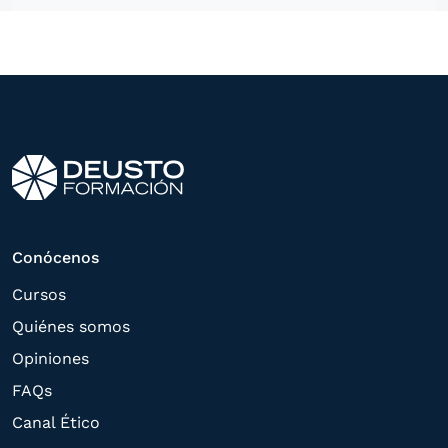
ofrecerle información del
programa formativo seleccionado o de
otros directamente relacionados con el
interés manifestado y, en su caso, para
tramitar la contratación
correspondiente. Compartiremos su
solicitud con las empresas que conforman
el
Grupo Northius
, con el objeto de que
estas puedan hacerle llegar la mejor
Conócenos
oferta de productos y servicios de acuerdo
Cursos
a su petición. Quedan reconocidos los
Quiénes somos
derechos de acceso,
Opiniones
rectificación, supresión, oposición,
FAQs
limitación, tal y como se explica en la
Canal Ético
Política de Privacidad
.