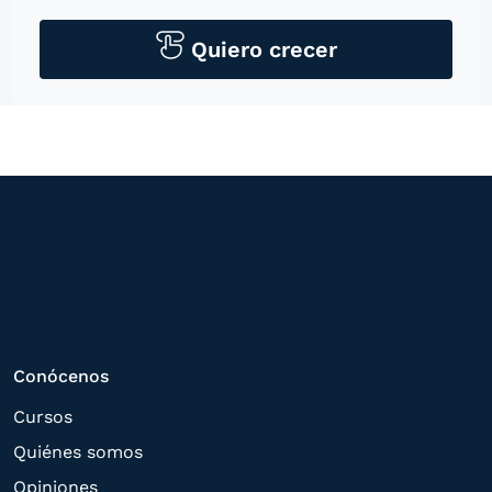
personales para contactarle por medios
tecnológicos, incluso aplicaciones de
Quiero crecer
mensajería instantánea, con el fin de
ofrecerle información del
programa formativo seleccionado o de
otros directamente relacionados con el
interés manifestado y, en su caso, para
tramitar la contratación
correspondiente. Compartiremos su
solicitud con las empresas que conforman
el
Grupo Northius
, con el objeto de que
estas puedan hacerle llegar la mejor
Conócenos
oferta de productos y servicios de acuerdo
Cursos
a su petición. Quedan reconocidos los
Quiénes somos
derechos de acceso,
Opiniones