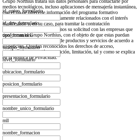
Grupo Northius
tratará sus datos personales para contactarle por
medios tecnológicos, incluso aplicaciones de mensajería instantánea,
id_unico_formulario
con el fin de ofrecerle información del programa formativo
seleccionado o de otros directamente relacionados con el interés
id_dev_formulario
manifestado y, en su caso, para tramitar la contratación
correspondiente. Compartiremos su solicitud con las empresas que
conforman el
Grupo Northius
, con el objeto de que estas puedan
tipo_formulario
hacerle llegar la mejor oferta de productos y servicios de acuerdo a
su petición. Quedan reconocidos los derechos de acceso,
subtipo_formulario
rectificación, supresión, oposición, limitación, tal y como se explica
en la
Política de Privacidad
.
nivel_formulario
ubicacion_formulario
posicion_formulario
presentacion_formulario
nombre_unico_formulario
mll
nombre_formacion