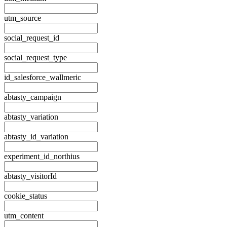
utm_source
social_request_id
social_request_type
id_salesforce_wallmeric
abtasty_campaign
abtasty_variation
abtasty_id_variation
experiment_id_northius
abtasty_visitorId
cookie_status
utm_content