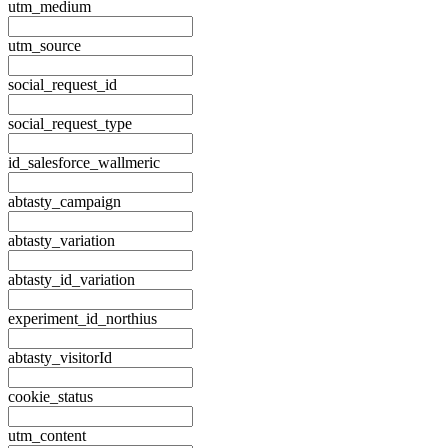
utm_medium
utm_source
social_request_id
social_request_type
id_salesforce_wallmeric
abtasty_campaign
abtasty_variation
abtasty_id_variation
experiment_id_northius
abtasty_visitorId
cookie_status
utm_content