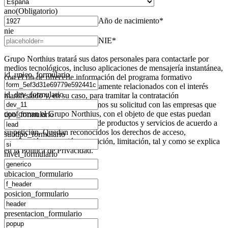
ano
(Obligatorio)
Año de nacimiento*
nie
NIE*
Grupo Northius
tratará sus datos personales para contactarle por
medios tecnológicos, incluso aplicaciones de mensajería instantánea,
id_unico_formulario
con el fin de ofrecerle información del programa formativo
seleccionado o de otros directamente relacionados con el interés
id_dev_formulario
manifestado y, en su caso, para tramitar la contratación
correspondiente. Compartiremos su solicitud con las empresas que
conforman el
Grupo Northius
, con el objeto de que estas puedan
tipo_formulario
hacerle llegar la mejor oferta de productos y servicios de acuerdo a
su petición. Quedan reconocidos los derechos de acceso,
subtipo_formulario
rectificación, supresión, oposición, limitación, tal y como se explica
en la
Política de Privacidad
.
nivel_formulario
ubicacion_formulario
posicion_formulario
presentacion_formulario