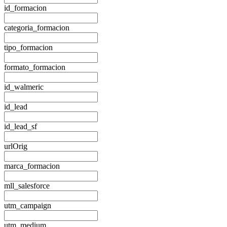
id_formacion
categoria_formacion
tipo_formacion
formato_formacion
id_walmeric
id_lead
id_lead_sf
urlOrig
marca_formacion
mll_salesforce
utm_campaign
utm_medium