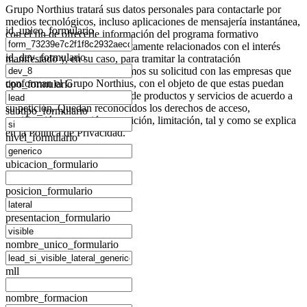
Grupo Northius
tratará sus datos personales para contactarle por
medios tecnológicos, incluso aplicaciones de mensajería instantánea,
id_unico_formulario
con el fin de ofrecerle información del programa formativo
seleccionado o de otros directamente relacionados con el interés
id_dev_formulario
manifestado y, en su caso, para tramitar la contratación
correspondiente. Compartiremos su solicitud con las empresas que
conforman el
Grupo Northius
, con el objeto de que estas puedan
tipo_formulario
hacerle llegar la mejor oferta de productos y servicios de acuerdo a
su petición. Quedan reconocidos los derechos de acceso,
subtipo_formulario
rectificación, supresión, oposición, limitación, tal y como se explica
en la
Política de Privacidad
.
nivel_formulario
ubicacion_formulario
posicion_formulario
presentacion_formulario
nombre_unico_formulario
mll
nombre_formacion