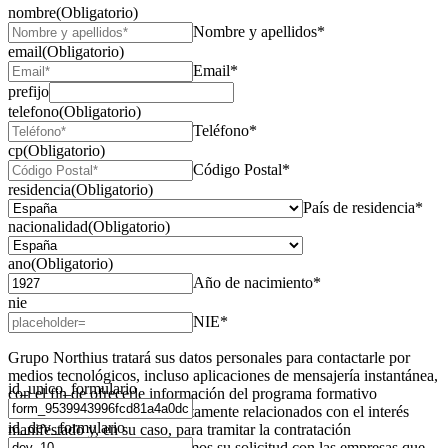
nombre
(Obligatorio)
Nombre y apellidos*
email
(Obligatorio)
Email*
prefijo
telefono
(Obligatorio)
Teléfono*
cp
(Obligatorio)
Código Postal*
residencia
(Obligatorio)
País de residencia*
nacionalidad
(Obligatorio)
ano
(Obligatorio)
Año de nacimiento*
nie
NIE*
Grupo Northius
tratará sus datos personales para contactarle por
medios tecnológicos, incluso aplicaciones de mensajería instantánea,
id_unico_formulario
con el fin de ofrecerle información del programa formativo
seleccionado o de otros directamente relacionados con el interés
id_dev_formulario
manifestado y, en su caso, para tramitar la contratación
correspondiente. Compartiremos su solicitud con las empresas que