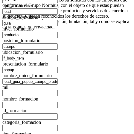
conforman el
Grupo Northius
, con el objeto de que estas puedan
tipo_formulario
hacerle llegar la mejor oferta de productos y servicios de acuerdo a
su petición. Quedan reconocidos los derechos de acceso,
subtipo_formulario
rectificación, supresión, oposición, limitación, tal y como se explica
en la
Política de Privacidad
.
nivel_formulario
posicion_formulario
ubicacion_formulario
presentacion_formulario
nombre_unico_formulario
mll
nombre_formacion
id_formacion
categoria_formacion
tipo_formacion