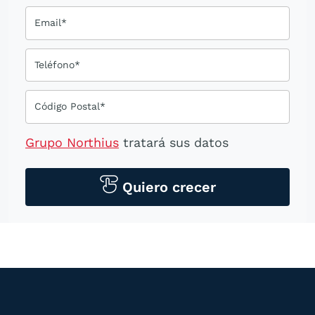
Email*
Teléfono*
Código Postal*
Grupo Northius
tratará sus datos
personales para contactarle por medios
tecnológicos, incluso aplicaciones de
Quiero crecer
mensajería instantánea, con el fin de
ofrecerle información del
programa formativo seleccionado o de
otros directamente relacionados con el
interés manifestado y, en su caso, para
tramitar la contratación