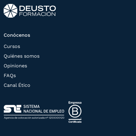
correspondiente. Compartiremos su
solicitud con las empresas que conforman
el
Grupo Northius
, con el objeto de que
estas puedan hacerle llegar la mejor
Conócenos
oferta de productos y servicios de acuerdo
Cursos
a su petición. Quedan reconocidos los
Quiénes somos
derechos de acceso,
Opiniones
rectificación, supresión, oposición,
FAQs
limitación, tal y como se explica en la
Canal Ético
Política de Privacidad
.