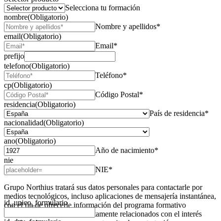
Selecciona tu formación
nombre
(Obligatorio)
Nombre y apellidos*
email
(Obligatorio)
Email*
prefijo
telefono
(Obligatorio)
Teléfono*
cp
(Obligatorio)
Código Postal*
residencia
(Obligatorio)
País de residencia*
nacionalidad
(Obligatorio)
ano
(Obligatorio)
Año de nacimiento*
nie
NIE*
Grupo Northius
tratará sus datos personales para contactarle por
medios tecnológicos, incluso aplicaciones de mensajería instantánea,
id_unico_formulario
con el fin de ofrecerle información del programa formativo
seleccionado o de otros directamente relacionados con el interés