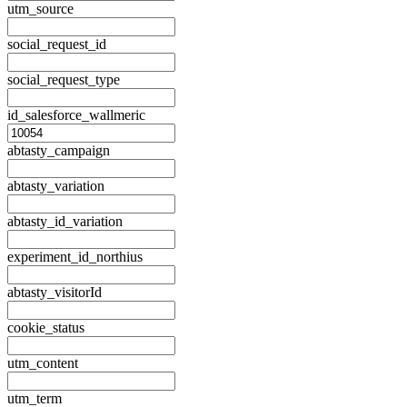
utm_source
social_request_id
social_request_type
id_salesforce_wallmeric
abtasty_campaign
abtasty_variation
abtasty_id_variation
experiment_id_northius
abtasty_visitorId
cookie_status
utm_content
utm_term