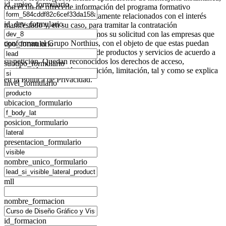
id_unico_formulario
con el fin de ofrecerle información del programa formativo
seleccionado o de otros directamente relacionados con el interés
id_dev_formulario
manifestado y, en su caso, para tramitar la contratación
correspondiente. Compartiremos su solicitud con las empresas que
conforman el
Grupo Northius
, con el objeto de que estas puedan
tipo_formulario
hacerle llegar la mejor oferta de productos y servicios de acuerdo a
su petición. Quedan reconocidos los derechos de acceso,
subtipo_formulario
rectificación, supresión, oposición, limitación, tal y como se explica
en la
Política de Privacidad
.
nivel_formulario
ubicacion_formulario
posicion_formulario
presentacion_formulario
nombre_unico_formulario
mll
nombre_formacion
id_formacion