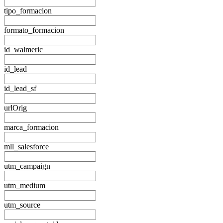
tipo_formacion
formato_formacion
id_walmeric
id_lead
id_lead_sf
urlOrig
marca_formacion
mll_salesforce
utm_campaign
utm_medium
utm_source