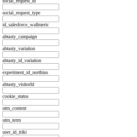
social_request_id
social_request_type
id_salesforce_wallmeric
abtasty_campaign
abtasty_variation
abtasty_id_variation
experiment_id_northius
abtasty_visitorId
cookie_status
utm_content
utm_term
user_id_triki