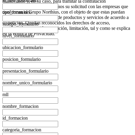
id_dev_formulario
manifestado y, en su caso, para tramitar la contratación
correspondiente. Compartiremos su solicitud con las empresas que
conforman el
Grupo Northius
, con el objeto de que estas puedan
tipo_formulario
hacerle llegar la mejor oferta de productos y servicios de acuerdo a
su petición. Quedan reconocidos los derechos de acceso,
subtipo_formulario
rectificación, supresión, oposición, limitación, tal y como se explica
en la
Política de Privacidad
.
nivel_formulario
ubicacion_formulario
posicion_formulario
presentacion_formulario
nombre_unico_formulario
mll
nombre_formacion
id_formacion
categoria_formacion