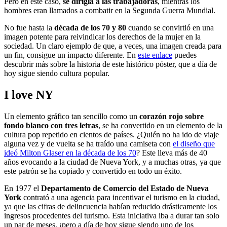
Pero en este caso,
se dirigía a las trabajadoras
, mientras los
hombres eran llamados a combatir en la Segunda Guerra Mundial.
No fue hasta la
década de los 70 y 80
cuando se convirtió en una
imagen potente para reivindicar los derechos de la mujer en la
sociedad. Un claro ejemplo de que, a veces, una imagen creada para
un fin, consigue un impacto diferente. En
este enlace
puedes
descubrir más sobre la historia de este histórico póster, que a día de
hoy sigue siendo cultura popular.
I love NY
Un elemento gráfico tan sencillo como un
corazón rojo sobre
fondo blanco con tres letras
, se ha convertido en un elemento de la
cultura pop repetido en cientos de países. ¿Quién no ha ido de viaje
alguna vez y de vuelta se ha traído una camiseta con
el diseño que
ideó Milton Glaser en la década de los 70
? Este lleva más de 40
años evocando a la ciudad de Nueva York, y a muchas otras, ya que
este patrón se ha copiado y convertido en todo un éxito.
En 1977 el
Departamento de Comercio del Estado de Nueva
York
contrató a una agencia para incentivar el turismo en la ciudad,
ya que las cifras de delincuencia habían reducido drásticamente los
ingresos procedentes del turismo. Esta iniciativa iba a durar tan solo
un par de meses, ¡pero a día de hoy sigue siendo uno de los