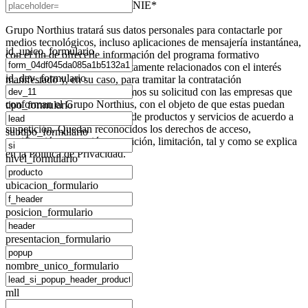
NIE*
Grupo Northius
tratará sus datos personales para contactarle por
medios tecnológicos, incluso aplicaciones de mensajería instantánea,
id_unico_formulario
con el fin de ofrecerle información del programa formativo
seleccionado o de otros directamente relacionados con el interés
id_dev_formulario
manifestado y, en su caso, para tramitar la contratación
correspondiente. Compartiremos su solicitud con las empresas que
conforman el
Grupo Northius
, con el objeto de que estas puedan
tipo_formulario
hacerle llegar la mejor oferta de productos y servicios de acuerdo a
su petición. Quedan reconocidos los derechos de acceso,
subtipo_formulario
rectificación, supresión, oposición, limitación, tal y como se explica
en la
Política de Privacidad
.
nivel_formulario
ubicacion_formulario
posicion_formulario
presentacion_formulario
nombre_unico_formulario
mll