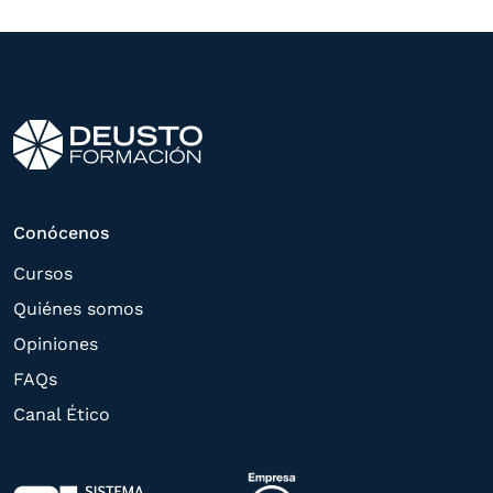
programa formativo seleccionado o de
otros directamente relacionados con el
interés manifestado y, en su caso, para
tramitar la contratación
correspondiente. Compartiremos su
solicitud con las empresas que conforman
el
Grupo Northius
, con el objeto de que
estas puedan hacerle llegar la mejor
Conócenos
oferta de productos y servicios de acuerdo
Cursos
a su petición. Quedan reconocidos los
Quiénes somos
derechos de acceso,
Opiniones
rectificación, supresión, oposición,
FAQs
limitación, tal y como se explica en la
Canal Ético
Política de Privacidad
.