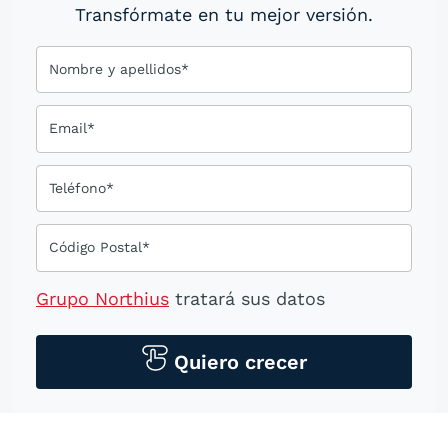
Transfórmate en tu mejor versión.
Nombre y apellidos*
Email*
Teléfono*
Código Postal*
Grupo Northius
tratará sus datos
personales para contactarle por medios
tecnológicos, incluso aplicaciones de
Quiero crecer
mensajería instantánea, con el fin de
ofrecerle información del