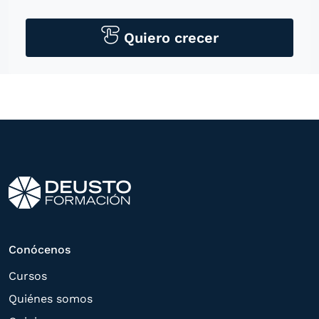
personales para contactarle por medios
tecnológicos, incluso aplicaciones de
Quiero crecer
mensajería instantánea, con el fin de
ofrecerle información del
programa formativo seleccionado o de
otros directamente relacionados con el
interés manifestado y, en su caso, para
tramitar la contratación
correspondiente. Compartiremos su
solicitud con las empresas que conforman
el
Grupo Northius
, con el objeto de que
estas puedan hacerle llegar la mejor
Conócenos
oferta de productos y servicios de acuerdo
Cursos
a su petición. Quedan reconocidos los
Quiénes somos
derechos de acceso,