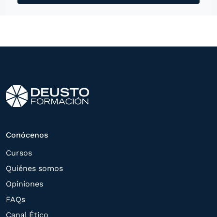
mensajería instantánea, con el fin de
ofrecerle información del
programa formativo seleccionado o de
otros directamente relacionados con el
interés manifestado y, en su caso, para
tramitar la contratación
correspondiente. Compartiremos su
solicitud con las empresas que conforman
el
Grupo Northius
, con el objeto de que
estas puedan hacerle llegar la mejor
Conócenos
oferta de productos y servicios de acuerdo
Cursos
a su petición. Quedan reconocidos los
Quiénes somos
derechos de acceso,
Opiniones
rectificación, supresión, oposición,
FAQs
limitación, tal y como se explica en la
Canal Ético