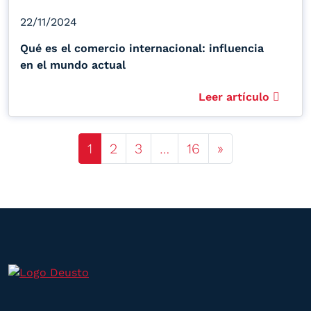
22/11/2024
Qué es el comercio internacional: influencia
en el mundo actual
Leer artículo
Posts navigation
1
2
3
…
16
»