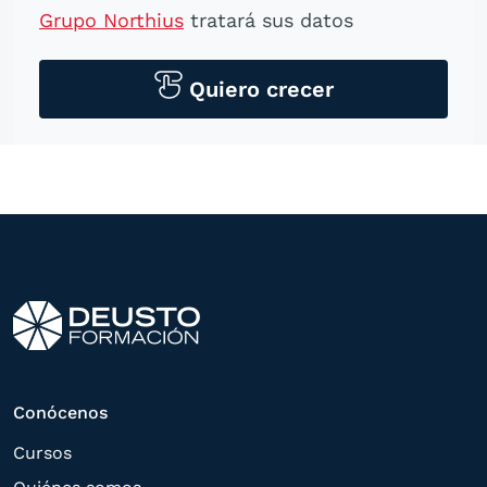
Grupo Northius
tratará sus datos
personales para contactarle por medios
tecnológicos, incluso aplicaciones de
Quiero crecer
mensajería instantánea, con el fin de
ofrecerle información del
programa formativo seleccionado o de
otros directamente relacionados con el
interés manifestado y, en su caso, para
tramitar la contratación
correspondiente. Compartiremos su
solicitud con las empresas que conforman
el
Grupo Northius
, con el objeto de que
estas puedan hacerle llegar la mejor
Conócenos
oferta de productos y servicios de acuerdo
Cursos
a su petición. Quedan reconocidos los