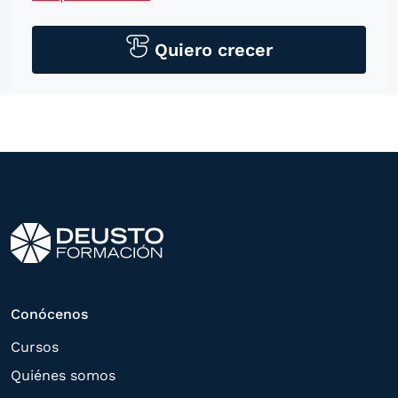
personales para contactarle por medios
tecnológicos, incluso aplicaciones de
Quiero crecer
mensajería instantánea, con el fin de
ofrecerle información del
programa formativo seleccionado o de
otros directamente relacionados con el
interés manifestado y, en su caso, para
tramitar la contratación
correspondiente. Compartiremos su
solicitud con las empresas que conforman
el
Grupo Northius
, con el objeto de que
estas puedan hacerle llegar la mejor
Conócenos
oferta de productos y servicios de acuerdo
Cursos
a su petición. Quedan reconocidos los
Quiénes somos
derechos de acceso,