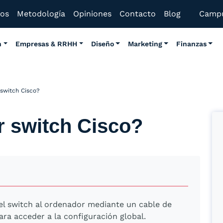
mos
Metodología
Opiniones
Contacto
Blog
Camp
n
Empresas & RRHH
Diseño
Marketing
Finanzas
switch Cisco?
 switch Cisco?
l switch al ordenador mediante un cable de
ra acceder a la configuración global.