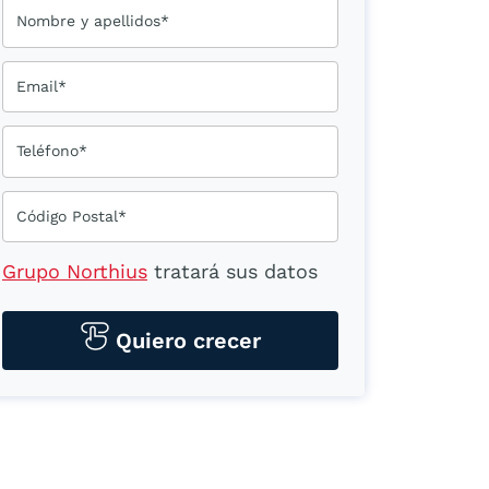
Nombre y apellidos*
Email*
Teléfono*
Código Postal*
Grupo Northius
tratará sus datos
personales para contactarle por
medios tecnológicos, incluso
Quiero crecer
aplicaciones de mensajería
instantánea, con el fin de ofrecerle
información del
programa formativo